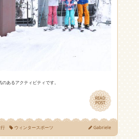
気のあるアクティビティです。
READ
READ
POST
POST
旅行
ウィンタースポーツ
Gabriele