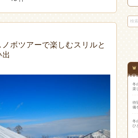
スノボツアーで楽しむスリルと
い出
冬
楽
待
備
冬
ひ