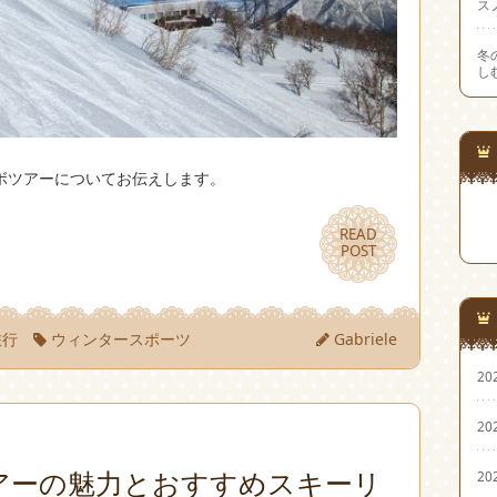
ス
冬
し
ボツアーについてお伝えします。
READ
READ
POST
POST
旅行
ウィンタースポーツ
Gabriele
20
20
アーの魅力とおすすめスキーリ
20