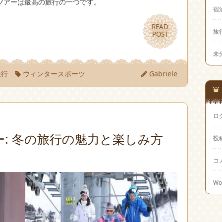
ツアーは最高の旅行の一つです。
宿
READ
READ
旅
POST
POST
未
旅行
ウィンタースポーツ
Gabriele
ロ
: 冬の旅行の魅力と楽しみ方
投
コ
Wo