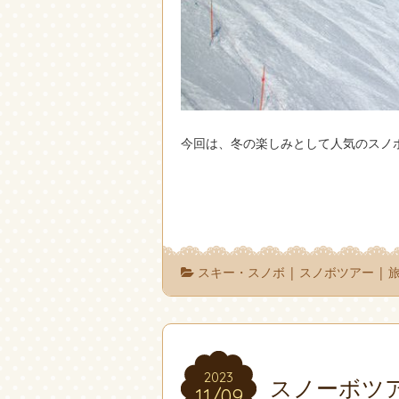
今回は、冬の楽しみとして人気のスノ
スキー・スノボ
|
スノボツアー
|
2023
2023
スノーボツ
11/09
11/09