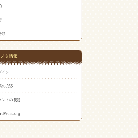
泊
行
分類
メタ情報
グイン
稿の
RSS
メントの
RSS
rdPress.org