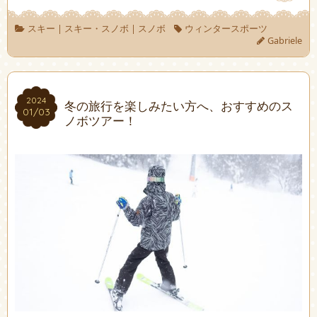
スキー
|
スキー・スノボ
|
スノボ
ウィンタースポーツ
Gabriele
2024
2024
冬の旅行を楽しみたい方へ、おすすめのス
01/03
01/03
ノボツアー！