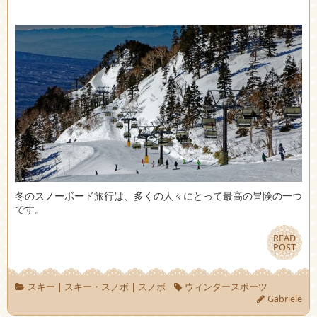
冬のスノーボード旅行は、多くの人々にとって最高の冒険の一つ
です。
READ
READ
POST
POST
スキー
|
スキー・スノボ
|
スノボ
ウィンタースポーツ
Gabriele