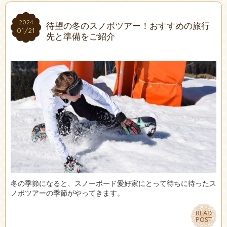
2024
2024
待望の冬のスノボツアー！おすすめの旅行
01/21
01/21
先と準備をご紹介
冬の季節になると、スノーボード愛好家にとって待ちに待ったス
ノボツアーの季節がやってきます。
READ
READ
POST
POST