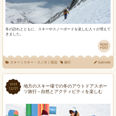
冬の訪れとともに、スキーやスノーボードを楽しむ人々が増えて
きました。
READ
READ
POST
POST
スキー
|
スキー・スノボ
|
宿泊
旅行
Gabriele
2023
2023
地方のスキー場での冬のアウトドアスポー
12/21
12/21
ツ旅行 – 自然とアクティビティを楽しむ