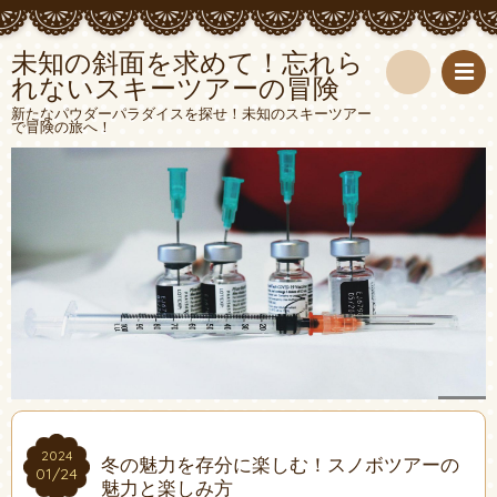
未知の斜面を求めて！忘れら
れないスキーツアーの冒険
検
新たなパウダーパラダイスを探せ！未知のスキーツアー
で冒険の旅へ！
索
2024
2024
冬の魅力を存分に楽しむ！スノボツアーの
01/24
01/24
魅力と楽しみ方