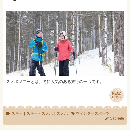
スノボツアーとは、冬に人気のある旅行の一つです。
READ
READ
POST
POST
スキー
|
スキー・スノボ
|
スノボ
ウィンタースポーツ
Gabriele