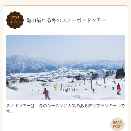
2024
2024
魅力溢れる冬のスノーボードツアー
01/06
01/06
スノボツアーは、冬のシーズンに人気のある旅行プランの一つで
す。
READ
READ
POST
POST