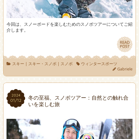
今回は、スノーボードを楽しむためのスノボツアーについてご紹
介します。
READ
READ
POST
POST
スキー
|
スキー・スノボ
|
スノボ
ウィンタースポーツ
Gabriele
2024
2024
冬の至福、スノボツアー：自然との触れ合
01/12
01/12
いを楽しむ旅