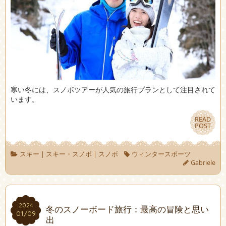
寒い冬には、スノボツアーが人気の旅行プランとして注目されて
います。
READ
READ
POST
POST
スキー
|
スキー・スノボ
|
スノボ
ウィンタースポーツ
Gabriele
2024
2024
冬のスノーボード旅行：最高の冒険と思い
01/09
01/09
出