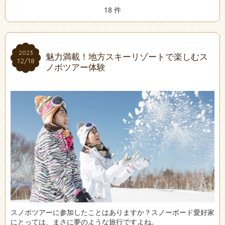
18 件
2023
2023
魅力満載！地方スキーリゾートで楽しむス
12/18
12/18
ノボツアー体験
スノボツアーに参加したことはありますか？スノーボード愛好家
にとっては、まさに夢のような旅行ですよね。