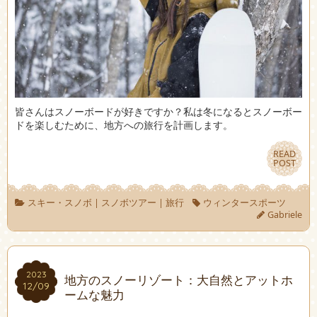
皆さんはスノーボードが好きですか？私は冬になるとスノーボー
ドを楽しむために、地方への旅行を計画します。
READ
READ
POST
POST
スキー・スノボ
|
スノボツアー
|
旅行
ウィンタースポーツ
Gabriele
2023
2023
地方のスノーリゾート：大自然とアットホ
12/09
12/09
ームな魅力