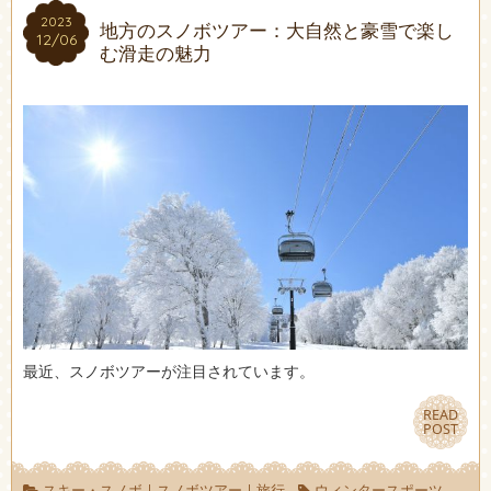
2023
2023
地方のスノボツアー：大自然と豪雪で楽し
12/06
12/06
む滑走の魅力
最近、スノボツアーが注目されています。
READ
READ
POST
POST
スキー・スノボ
|
スノボツアー
|
旅行
ウィンタースポーツ