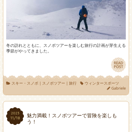
冬の訪れとともに、スノボツアーを楽しむ旅行の計画が芽生える
季節がやってきました。
READ
READ
POST
POST
スキー・スノボ
|
スノボツアー
|
旅行
ウィンタースポーツ
Gabriele
2023
2023
魅力満載！スノボツアーで冒険を楽しも
11/18
11/18
う！