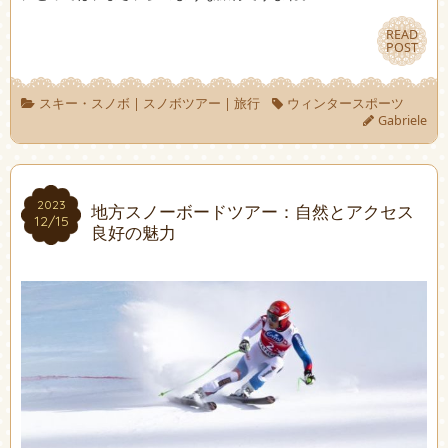
READ
READ
POST
POST
スキー・スノボ
|
スノボツアー
|
旅行
ウィンタースポーツ
Gabriele
2023
2023
地方スノーボードツアー：自然とアクセス
12/15
12/15
良好の魅力