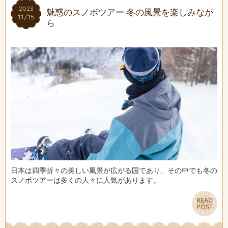
2023
2023
魅惑のスノボツアー-冬の風景を楽しみなが
11/15
11/15
ら
日本は四季折々の美しい風景が広がる国であり、その中でも冬の
スノボツアーは多くの人々に人気があります。
READ
READ
POST
POST