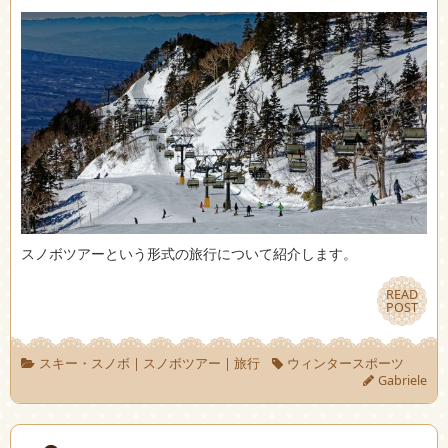
スノボツアーという形式の旅行について紹介します。
READ
READ
POST
POST
スキー・スノボ
|
スノボツアー
|
旅行
ウィンタースポーツ
Gabriele