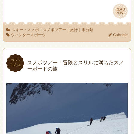
READ
READ
POST
POST
スキー・スノボ
|
スノボツアー
|
旅行
|
未分類
ウィンタースポーツ
Gabriele
2023
2023
スノボツアー：冒険とスリルに満ちたスノ
11/24
11/24
ーボードの旅