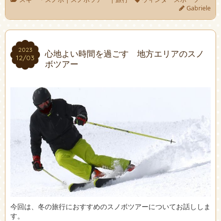
Gabriele
2023
2023
心地よい時間を過ごす 地方エリアのスノ
12/03
12/03
ボツアー
今回は、冬の旅行におすすめのスノボツアーについてお話ししま
す。